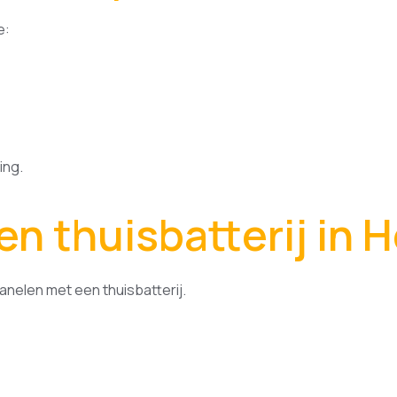
e:
ing.
n thuisbatterij in 
elen met een thuisbatterij.