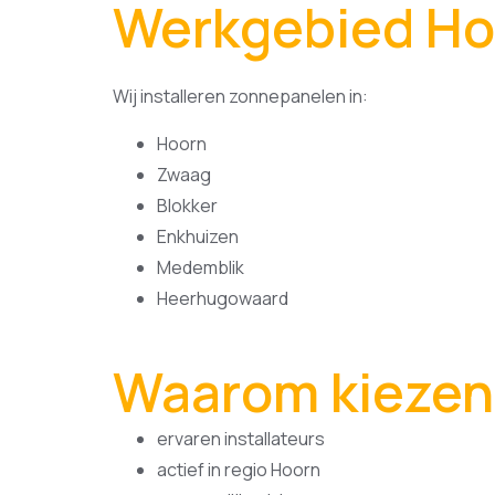
Werkgebied Ho
Wij installeren zonnepanelen in:
Hoorn
Zwaag
Blokker
Enkhuizen
Medemblik
Heerhugowaard
Waarom kiezen 
ervaren installateurs
actief in regio Hoorn