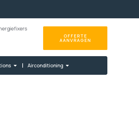
nergiefixers
OFFERTE
AANVRAGEN
tions
Airconditioning