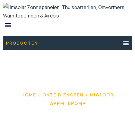
ONZE PRODUCTEN
DE ENERGIEFIXERS
THUISBATTERIJ OFFERTE
PRODUCTEN
HOME > ONZE DIENSTEN > MIGLOOR
WARMTEPOMP