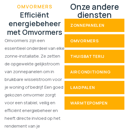
Onze andere
OMVORMERS
diensten
Efficiënt
energiebeheer
ZONNEPANELEN
met Omvormers
Omvormers zijn een
OMVORMERS
essentieel onderdeel van elke
zonne-installatie. Ze zetten
THUISBATTERIJ
de opgewekte gelijkstroom
van zonnepanelen om in
AIRCONDITIONING
bruikbare wisselstroom voor
je woning of bedrijf. Een goed
LAADPALEN
gekozen omvormer zorgt
voor een stabiel, veilig en
WARMTEPOMPEN
efficiënt energiebeheer en
heeft directe invloed op het
rendement van je