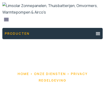
ONZE PRODUCTEN
DE ENERGIEFIXERS
THUISBATTERIJ OFFERTE
PRODUCTEN
HOME > ONZE DIENSTEN > PRIVACY
REGELGEVING