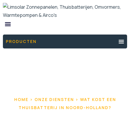
ONZE PRODUCTEN
DE ENERGIEFIXERS
THUISBATTERIJ OFFERTE
PRODUCTEN
HOME > ONZE DIENSTEN > WAT KOST EEN
THUISBATTERIJ IN NOORD-HOLLAND?