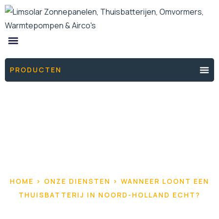
ONZE PRODUCTEN
DE ENERGIEFIXERS
THUISBATTERIJ OFFERTE
PRODUCTEN
HOME > ONZE DIENSTEN > WANNEER LOONT EEN
THUISBATTERIJ IN NOORD-HOLLAND ECHT?