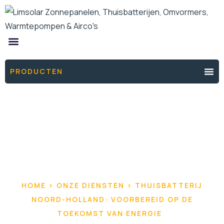
ONZE PRODUCTEN
DE ENERGIEFIXERS
THUISBATTERIJ OFFERTE
PRODUCTEN
HOME > ONZE DIENSTEN > THUISBATTERIJ
NOORD-HOLLAND: VOORBEREID OP DE
TOEKOMST VAN ENERGIE