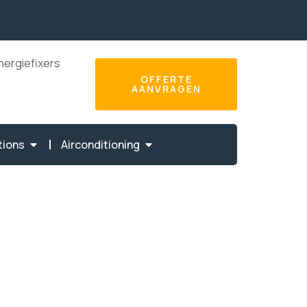
nergiefixers
OFFERTE
AANVRAGEN
tions
Airconditioning